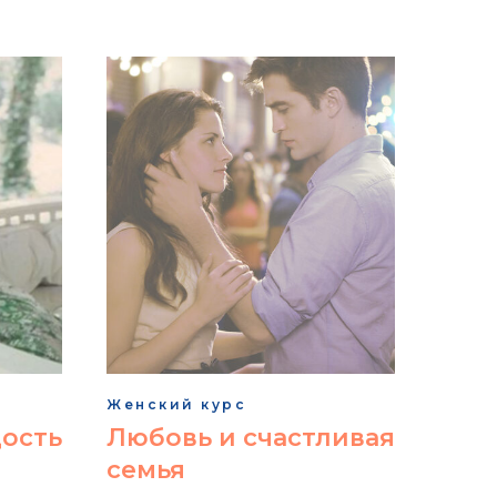
Женский курс
дость
Любовь и счастливая
семья