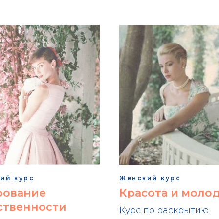
ий курс
Женский курс
рование
Красота и моло
ственности
Курс по раскрытию