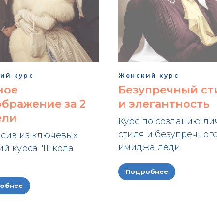
ий курс
Женский курс
ное
Безупречный ст
бражение за 2
и элегантность
ели
Курс по созданию ли
стиля и безупречног
сив из ключевых
имиджа леди
ий курса "Школа
Подробнее
обнее