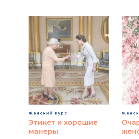
Женский курс
Женск
Этикет и хорошие
Оча
манеры
жен