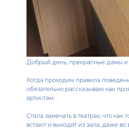
Добрый день, прекрасные дамы и 
Когда проходим правила поведени
обязательно рассказываю как про
артистам.
Стала замечать в театрах, что как
встают и выходят из зала, даже во 