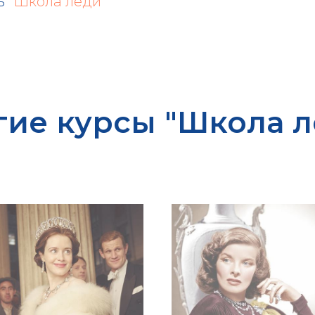
ль
"Школа леди"
гие курсы "Школа л