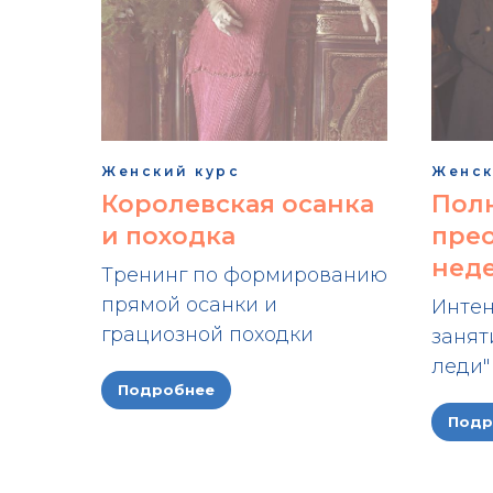
Женский курс
Женск
Королевская осанка
Пол
и походка
прео
нед
Тренинг по формированию
прямой осанки и
Интен
грациозной походки
занят
леди"
Подробнее
Подр