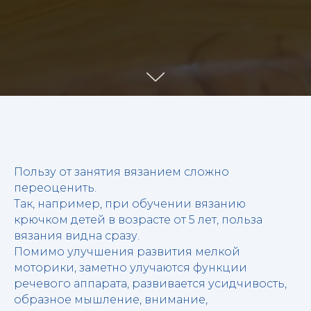
Пользу от занятия вязанием сложно
переоценить.
Так, например, при обучении вязанию
крючком детей в возрасте от 5 лет,
польза
вязания видна сразу.
Помимо улучшения развития мелкой
моторики, заметно улучаются функции
речевого аппарата, развивается усидчивость,
образное мышление, внимание,