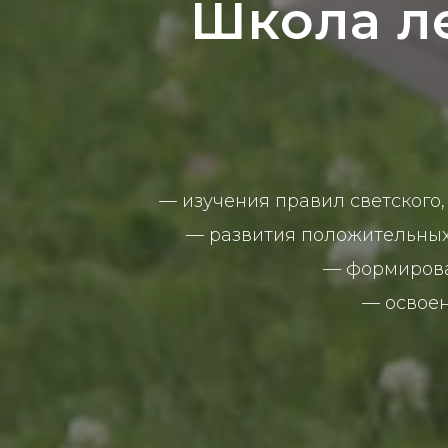
Школа ле
—
изучения правил светского,
—
развития положительных
—
формирова
—
освое