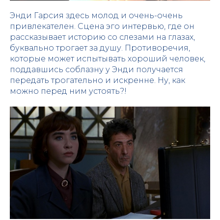
Энди Гарсия здесь молод и очень-очень
привлекателен. Сцена эго интервью, где он
рассказывает историю со слезами на глазах,
буквально трогает за душу. Противоречия,
которые может испытывать хороший человек,
поддавшись соблазну у Энди получается
передать трогательно и искренне. Ну, как
можно перед ним устоять?!