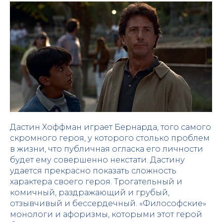
Дастин Хоффман играет Бернарда, того самого
скромного героя, у которого столько проблем
в жизни, что публичная огласка его личности
будет ему совершенно некстати. Дастину
удается прекрасно показать сложность
характера своего героя. Трогательный и
комичный, раздражающий и грубый,
отзывчивый и бессердечный. «Философские»
монологи и афоризмы, которыми этот герой