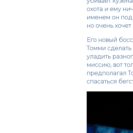
убивает кузена
охота и ему ни
именем он под
но очень хочет 
Его новый босс
Томми сделать
уладить разно
миссию, вот то
предполагал Т
спасаться бегс