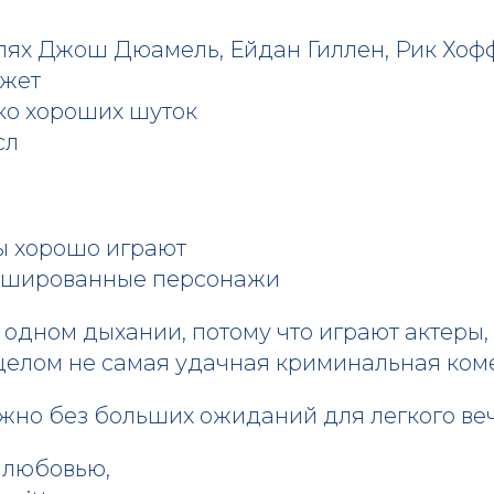
олях Джош Дюамель, Ейдан Гиллен, Рик Хо
жет
ко хороших шуток
сл
ы хорошо играют
ишированные персонажи
одном дыхании, потому что играют актеры,
 целом не самая удачная криминальная ком
жно без больших ожиданий для легкого ве
 любовью,