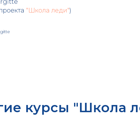
rgitte
 проекта
"Школа леди"
)
gitte
гие курсы "Школа л