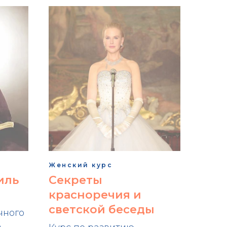
Женский курс
иль
Секреты
красноречия и
светской беседы
чного
о