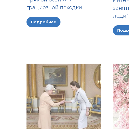
Интен
грациозной походки
занят
леди"
Подробнее
Подр