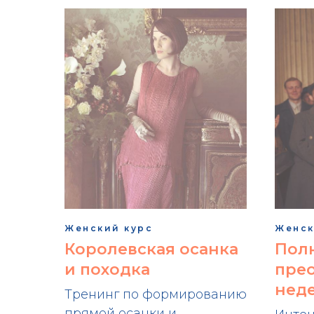
Женский курс
Женск
Королевская осанка
Пол
и походка
прео
нед
Тренинг по формированию
прямой осанки и