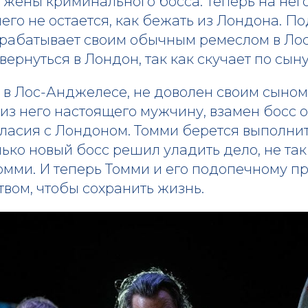
 жены криминального босса. Теперь на нег
чего не остается, как бежать из Лондона. П
рабатывает своим обычным ремеслом в Ло
вернуться в Лондон, так как скучает по сыну
 в Лос-Анджелесе, не доволен своим сыном
 из него настоящего мужчину, взамен босс 
гласия с Лондоном. Томми берется выполни
лько новый босс решил уладить дело, не так
омми. И теперь Томми и его подопечному п
твом, чтобы сохранить жизнь.