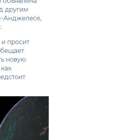
о объявлена
од другим
с-Анджелесе,
.
 и просит
обещает
ть новую
 как
редстоит