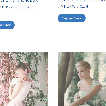
сив из ключевых
имиджа леди
ий курса "Школа
Подробнее
обнее