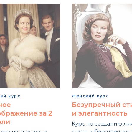
ий курс
Женский курс
ное
Безупречный ст
бражение за 2
и элегантность
ели
Курс по созданию ли
стиля и безупречног