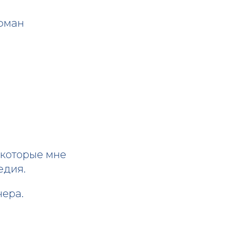
ффман
 которые мне
едия.
чера.