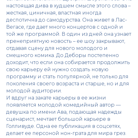
настоящая дива в худшем смысле этого слова –
жесткая, циничная, властная иногда
деспотична до самодурства. Она живет в Лас-
Вегасе, где дает много концертов с одной и
той же программой. В один из дней она узнает
пренеприятную новость – ее шоу закрывают,
отдавая сцену для нового молодого и
смешного комика. До Деборы постепенно
доходит, что если она собирается продолжить
свою карьеру ей нужно создать новую
программу и стать популярной, не только для
поколения своего возраста и старше, но и для
молодой аудитории.
И вдруг на закате карьеры в ее жизни
появляется молодой комедийный автор —
девушка по имени Ава, подающая надежды
сценарист, мечтает большой карьере в
Голливуде. Одна ее публикация в соцсетях,
делает ее персоной нон-грата для мира грез.