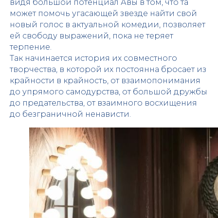
видя большой потенциал Авы в том, что та
может помочь угасающей звезде найти свой
новый голос в актуальной комедии, позволяет
ей свободу выражений, пока не теряет
терпение.
Так начинается история их совместного
творчества, в которой их постоянна бросает из
крайности в крайность, от взаимопонимания
до упрямого самодурства, от большой дружбы
до предательства, от взаимного восхищения
до безграничной ненависти.