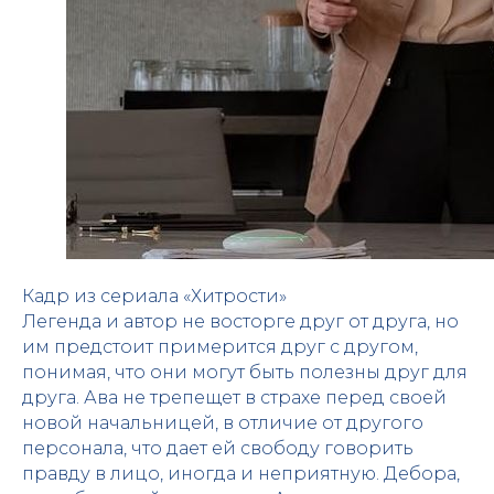
Кадр из сериала «Хитрости»
Легенда и автор не восторге друг от друга, но
им предстоит примерится друг с другом,
понимая, что они могут быть полезны друг для
друга. Ава не трепещет в страхе перед своей
новой начальницей, в отличие от другого
персонала, что дает ей свободу говорить
правду в лицо, иногда и неприятную. Дебора,