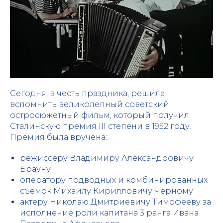
Сегодня, в честь праздника, решила
вспомнить великолепный советский
остросюжетный фильм, который получил
Сталинскую премия III степени в 1952 году.
Премия была вручена:
режиссеру Владимиру Александровичу
Брауну
оператору подводных и комбинированных
съёмок Михаилу Кирилловичу Чёрному
актеру Николаю Дмитриевичу Тимофееву за
исполнение роли капитана 3 ранга Ивана