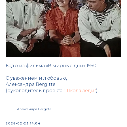
Кадр из фильма «В мирные дни» 1950
С уважением и любовью,
Александра Bergitte
(руководитель проекта
"Школа леди"
)
Александра Bergitte
2026-02-23 14:04