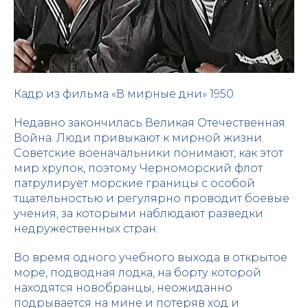
Кадр из фильма «В мирные дни» 1950
Недавно закончилась Великая Отечественная
Война. Люди привыкают к мирной жизни.
Советские военачальники понимают, как этот
мир хрупок, поэтому Черноморский флот
патрулирует морские границы с особой
тщательностью и регулярно проводит боевые
учения, за которыми наблюдают разведки
недружественных стран.
Во время одного учебного выхода в открытое
море, подводная лодка, на борту которой
находятся новобранцы, неожиданно
подрывается на мине и потеряв ход и