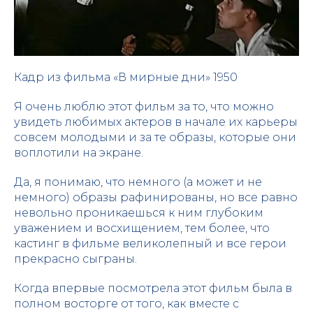
Кадр из фильма «В мирные дни» 1950
Я очень люблю этот фильм за то, что можно
увидеть любимых актеров в начале их карьеры
совсем молодыми и за те образы, которые они
воплотили на экране.
Да, я понимаю, что немного (а может и не
немного) образы рафинированы, но все равно
невольно проникаешься к ним глубоким
уважением и восхищением, тем более, что
кастинг в фильме великолепный и все герои
прекрасно сыграны.
Когда впервые посмотрела этот фильм была в
полном восторге от того, как вместе с