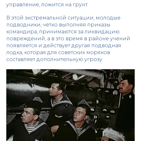
управление, ложится на грунт.
В этой экстремальной ситуации, молодые
подводники, чётко выполняя приказы
командира, принимаются за ликвидацию
повреждений, а в это время в районе учений
появляется и действует другая подводная
лодка, которая для советских моряков
составляет дополнительную угрозу.