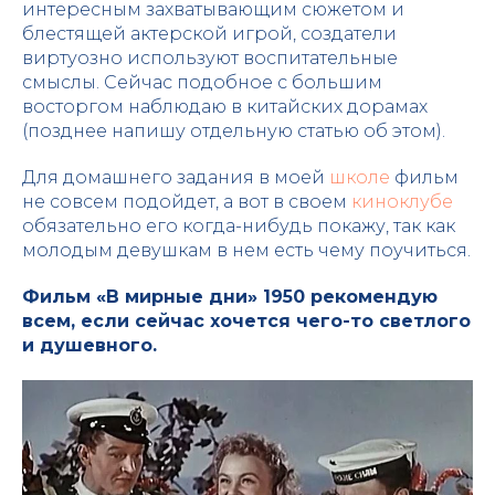
интересным захватывающим сюжетом и
блестящей актерской игрой, создатели
виртуозно используют воспитательные
смыслы. Сейчас подобное с большим
восторгом наблюдаю в китайских дорамах
(позднее напишу отдельную статью об этом).
Для домашнего задания в моей
школе
фильм
не совсем подойдет, а вот в своем
киноклубе
обязательно его когда-нибудь покажу, так как
молодым девушкам в нем есть чему поучиться.
Фильм «В мирные дни» 1950 рекомендую
всем, если сейчас хочется чего-то светлого
и душевного.