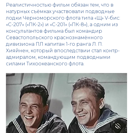
Реалистичностью фильм обязан тем, что в
натурных съёмках участвовали подводные
лодки Черноморского флота типа «Щ» V-бис:
«С-207» («ПК-2») и «С-201» («ПК-8»), а одним из
консультантов фильма был командир
Севастопольского краснознамённого
дивизиона ПЛ капитан 1-го ранга Л. П.
Хияйнен, который впоследствии стал контр-
адмиралом, командующим подводными
силами Тихоокеанского флота.