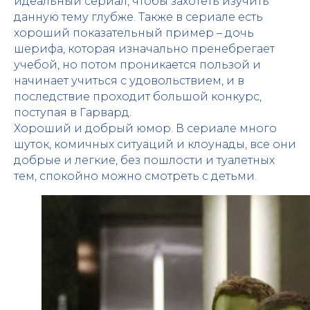
идеальный сериал, чтобы захотеть изучить
данную тему глубже. Также в сериале есть
хороший показательный пример – дочь
шерифа, которая изначально пренебрегает
учебой, но потом проникается пользой и
начинает учиться с удовольствием, и в
последствие проходит большой конкурс,
поступая в Гарвард.
Хороший и добрый юмор. В сериале много
шуток, комичных ситуаций и клоунады, все они
добрые и легкие, без пошлости и туалетных
тем, спокойно можно смотреть с детьми.