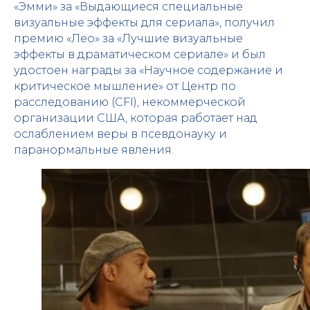
«Эмми» за «Выдающиеся специальные
визуальные эффекты для сериала», получил
премию «Лео» за «Лучшие визуальные
эффекты в драматическом сериале» и был
удостоен награды за «Научное содержание и
критическое мышление» от Центр по
расследованию (CFI), некоммерческой
организации США, которая работает над
ослаблением веры в псевдонауку и
паранормальные явления.