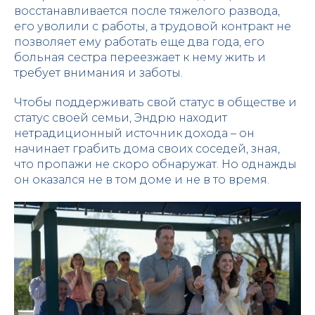
восстанавливается после тяжелого развода,
его уволили с работы, а трудовой контракт не
позволяет ему работать еще два года, его
больная сестра переезжает к нему жить и
требует внимания и заботы.
Чтобы поддерживать свой статус в обществе и
статус своей семьи, Эндрю находит
нетрадиционный источник дохода – он
начинает грабить дома своих соседей, зная,
что пропажи не скоро обнаружат. Но однажды
он оказался не в том доме и не в то время.