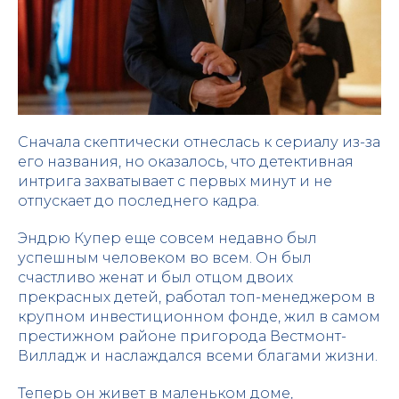
Сначала скептически отнеслась к сериалу из-за
его названия, но оказалось, что детективная
интрига захватывает с первых минут и не
отпускает до последнего кадра.
Эндрю Купер еще совсем недавно был
успешным человеком во всем. Он был
счастливо женат и был отцом двоих
прекрасных детей, работал топ-менеджером в
крупном инвестиционном фонде, жил в самом
престижном районе пригорода Вестмонт-
Вилладж и наслаждался всеми благами жизни.
Теперь он живет в маленьком доме,