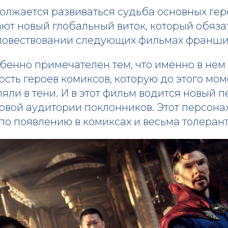
олжается развиваться судьба основных ге
ают новый глобальный виток, который обяза
 повествовании следующих фильмах франши
бенно примечателен тем, что именно в нем
сть героев комиксов, которую до этого мо
яли в тени. И в этот фильм водится новый 
вой аудитории поклонников. Этот персонаж
и по появлению в комиксах и весьма толерант