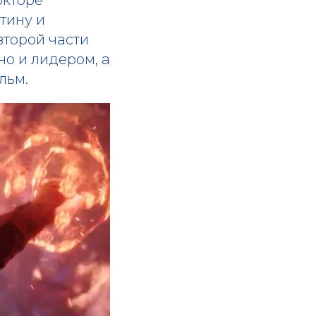
тину и
второй части
но и лидером, а
льм.