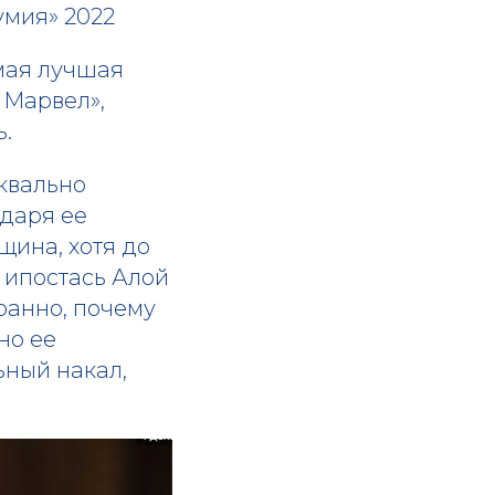
умия» 2022
мая лучшая
 Марвел»,
ь.
уквально
одаря ее
щина, хотя до
 ипостась Алой
транно, почему
но ее
ный накал,