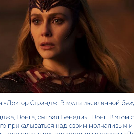
а «Доктор Стрэндж: В мультивселенной без
джа, Вонга, сыграл Бенедикт Вонг. В этом
ого прикалываться над своим молчаливым 
ль, мне нравились эти моменты в первом «Д