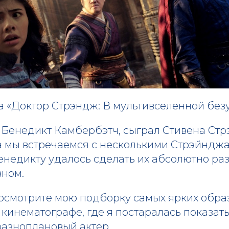
а «Доктор Стрэндж: В мультивселенной без
Бенедикт Камбербэтч, сыграл Стивена Стр
 мы встречаемся с несколькими Стрэйнджа
енедикту удалось сделать их абсолютно ра
вном.
осмотрите мою подборку самых ярких обра
кинематографе, где я постаралась показать
разноплановый актер.