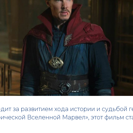
ледит за развитием хода истории и судьбой 
ической Вселенной Марвел», этот фильм с