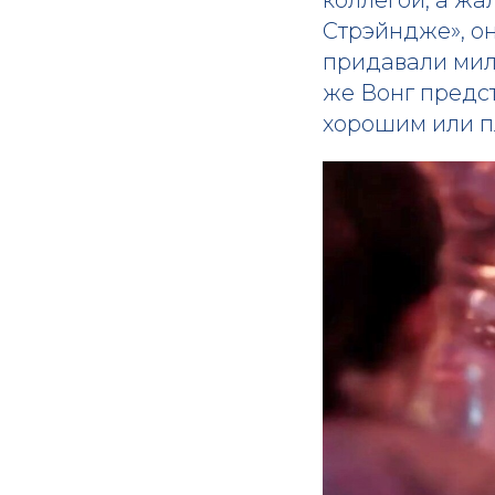
Стрэйндже», о
придавали мил
же Вонг предст
хорошим или п