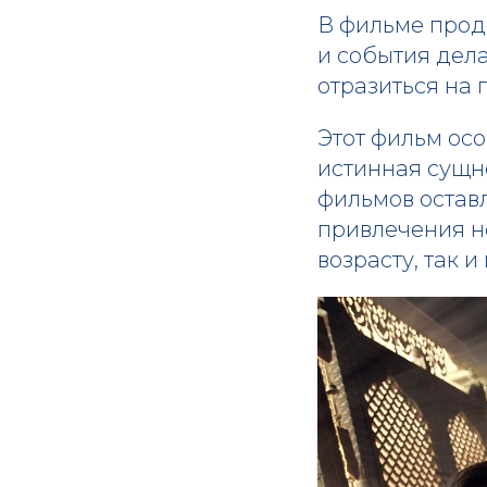
В фильме прод
и события дел
отразиться на
Этот фильм осо
истинная сущно
фильмов оставл
привлечения но
возрасту, так 