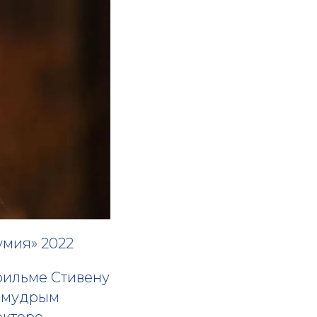
умия» 2022
 фильме Стивену
и мудрым
окторе