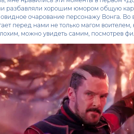
ни разбавляли хорошим юмором общую кар
овидное очарование персонажу Вонга. Во 
ает перед нами не только магом воителем, 
лохим, можно увидеть самим, посмотрев фи