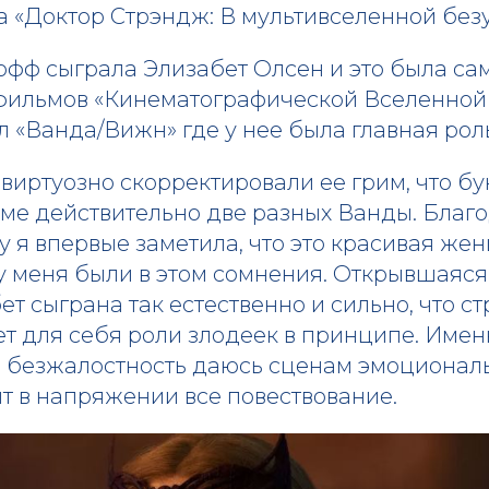
а «Доктор Стрэндж: В мультивселенной без
фф сыграла Элизабет Олсен и это была са
 фильмов «Кинематографической Вселенной
 «Ванда/Вижн» где у нее была главная рол
виртуозно скорректировали ее грим, что б
ьме действительно две разных Ванды. Благ
 я впервые заметила, что это красивая жен
у меня были в этом сомнения. Открывшаяся
т сыграна так естественно и сильно, что с
т для себя роли злодеек в принципе. Имен
 безжалостность даюсь сценам эмоциональ
т в напряжении все повествование.