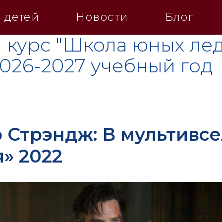
 детей
Новости
Блог
 курс "Школа юных лед
2026-2027 учебный год
 Стрэндж: В мультивс
» 2022