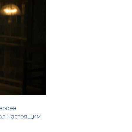
героев
тал настоящим