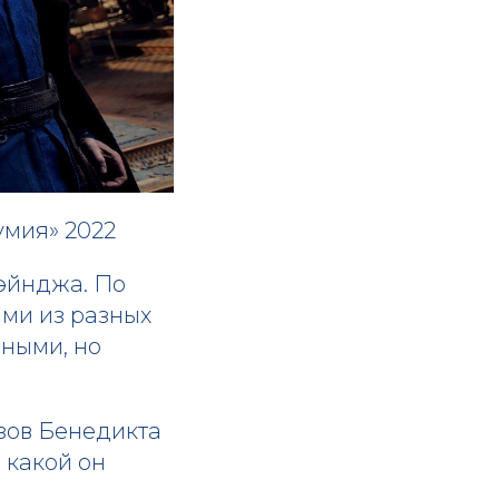
умия» 2022
эйнджа. По
ми из разных
зными, но
зов Бенедикта
 какой он