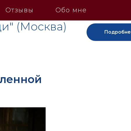
Отзывы
Обо мне
и" (Москва)
Подробне
еленной