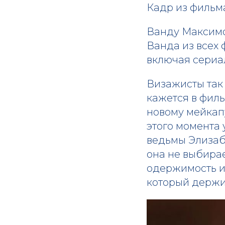
Кадр из фильм
Ванду Максимо
Ванда из всех
включая сериал
Визажисты так 
кажется в фил
новому мейкапу
этого момента 
ведьмы Элизабе
она не выбирае
одержимость и
который держи