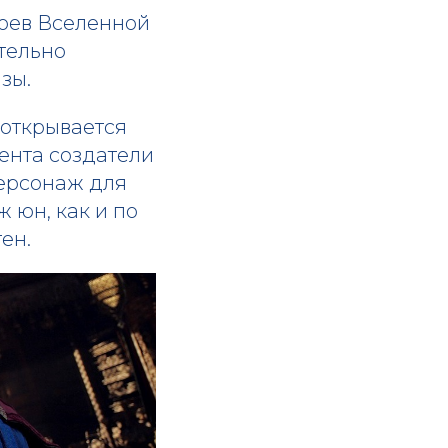
роев Вселенной
тельно
зы.
 открывается
мента создатели
персонаж для
 юн, как и по
ен.