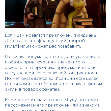
Если Вам нравятся приключения Индианы
Джонса, то этот французский добрый
мультфильм сможет Вас позабавить.
Я сначала подумала, что это дань уважения и
любви к приключениям знаменитого
археолога, а персонажа придумали в дань
сегодняшней возрастающей толерантности.
Но, нет, оказывается во Франции есть целая
серия комиксов об этом герое и мультфильм
сняли в подарок фанатам.
Комикс не читала и точно не буду, поэтому с
персонажем и его приключениями знакома
только по мультфильму.