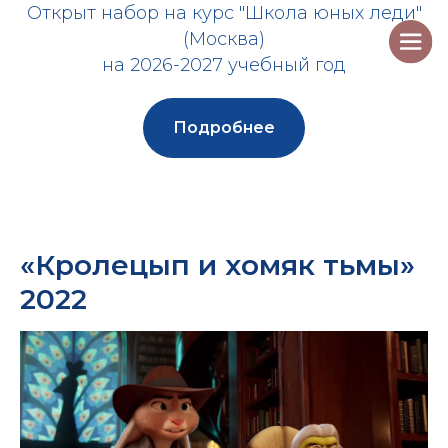
Открыт набор на курс "Школа юных леди"
(Москва)
на 2026-2027 учебный год
Подробнее
«Кролецып и хомяк тьмы»
2022