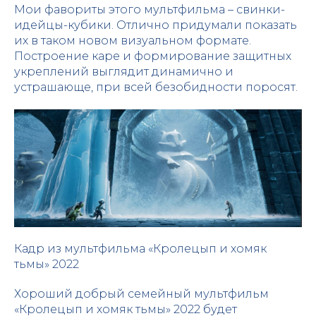
Мои фавориты этого мультфильма – свинки-
идейцы-кубики. Отлично придумали показать
их в таком новом визуальном формате.
Построение каре и формирование защитных
укреплений выглядит динамично и
устрашающе, при всей безобидности поросят.
Кадр из мультфильма «Кролецып и хомяк
тьмы» 2022
Хороший добрый семейный мультфильм
«Кролецып и хомяк тьмы» 2022 будет