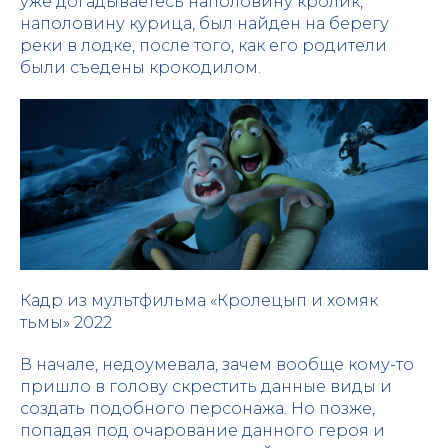
уже догадываетесь наполовину кролик,
наполовину курица, был найден на берегу
реки в лодке, после того, как его родители
были съедены крокодилом.
Кадр из мультфильма «Кролецып и хомяк
тьмы» 2022
В начале, недоумевала, зачем вообще кому-то
пришло в голову скрестить данные виды и
создать подобного персонажа. Но позже,
попадая под очарование данного героя и