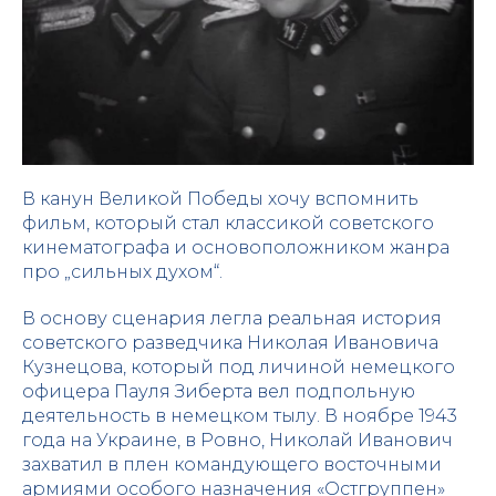
В канун Великой Победы хочу вспомнить
фильм, который стал классикой советского
кинематографа и основоположником жанра
про „сильных духом“.
В основу сценария легла реальная история
советского разведчика Николая Ивановича
Кузнецова, который под личиной немецкого
офицера Пауля Зиберта вел подпольную
деятельность в немецком тылу. В ноябре 1943
года на Украине, в Ровно, Николай Иванович
захватил в плен командующего восточными
армиями особого назначения «Остгруппен»