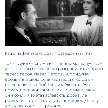
Кадр из фильма «Подвиг разведчика» 1947
Так как фильм снимался полностью на русском
языке, чтобы более четко разграничить образы
своего героя, Павел Петрович, придумал
добавить в свою речь картавость, когда он
представляет собой Генриха Эккерта. Этот
прием понравился многим критикам, так как
они сочли, что эта картавость, добавила
резкости, которая присуща немецкому языку,
что делает образ героя ярче.