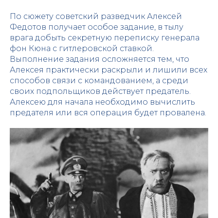
По сюжету советский разведчик Алексей
Федотов получает особое задание, в тылу
врага добыть секретную переписку генерала
фон Кюна с гитлеровской ставкой.
Выполнение задания осложняется тем, что
Алексея практически раскрыли и лишили всех
способов связи с командованием, а среди
своих подпольщиков действует предатель.
Алексею для начала необходимо вычислить
предателя или вся операция будет провалена.