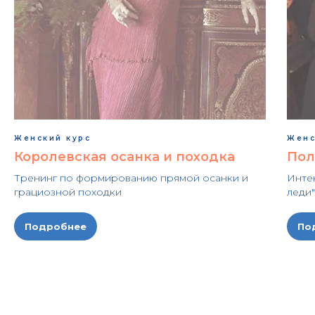
Женский курс
Женс
Королевская осанка и походка
Пол
Тренинг по формированию прямой осанки и
Инте
грациозной походки
леди
Подробнее
По