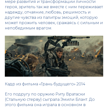
мере развития и трансформации личности
героя, зритель так же вместе с ним переживает
надежду, отчаяние, любовь, решимость и
другие чувства из палитры эмоций, которую
может прожить человек, сражаясь с сильным и
непобедимым врагом.
Кадр из фильма «Грань будущего» 2014
Его подругу по оружию Риту Вратаски
(Стальную стерву) сыграла Эмили Блант. До
этого фильма она играла в основном в