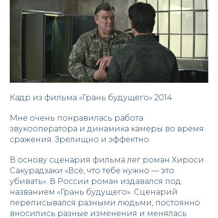
Кадр из фильма «Грань будущего» 2014
Мне очень понравилась работа
звукооператора и динамика камеры во время
сражения. Зрелищно и эффектно.
В основу сценария фильма лег роман Хироси
Сакурадзаки «Всё, что тебе нужно — это
убивать». В России роман издавался под
названием «Грань будущего». Сценарий
переписывался разными людьми, постоянно
вносились разные изменения и менялась