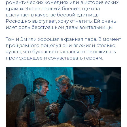
романтических комедиях или в исторических
драмах. Это ее первый боевик, где она
выступает в качестве боевой единицы.
Роскошно выступает, хочу отметить. Ей очень
идет роль бесстрашной девы воительницы.
Том и Эмили хорошая экранная пара. В момент
прощального поцелуя они вложили столько
чувств, что буквально заставляют переживать
происходящее и сочувствовать героям.