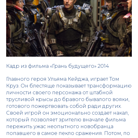
Кадр из фильма «Грань будущего» 2014
Главного героя Ульяма Кейджа, играет Том
Круз. Он блестяще показывает трансформацию
личности своего персонажа от штабной
трусливой крысы до бравого бывалого вояки,
готового пожертвовать собой ради других.
Своей игрой он эмоционально создает накал,
который позволяет зрителю вначале фильма
пережить ужас неопытного новобранца
попавшего в самое пекло сражения. Потом, по