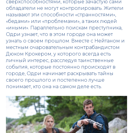
сверхспособностями, которые зачастую сами
обладатели не могут контролировать. Жители
называют эти способности «странностями»,
«бедами» или «проблемами», а таких людей
«иными». Параллельно поискам преступника,
Одри узнает, что в этом городе она может
узнать о своем прошлом. Вместе с Нейтаном и
местным очаровательным контрабандистом
Дюком Крокером, у которого всегда есть
личный интерес, расследуя таинственные
события, которые постоянно происходят в
городе, Одри начинает раскрывать тайны
своего прошлого и постепенно лучше
понимает, кто она на самом деле есть.