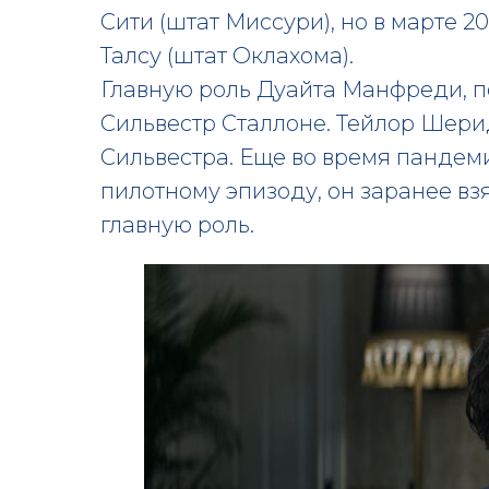
Сити (штат Миссури), но в марте 2
Талсу (штат Оклахома).
Главную роль Дуайта Манфреди, п
Сильвестр Сталлоне. Тейлор Шер
Сильвестра. Еще во время пандеми
пилотному эпизоду, он заранее взя
главную роль.