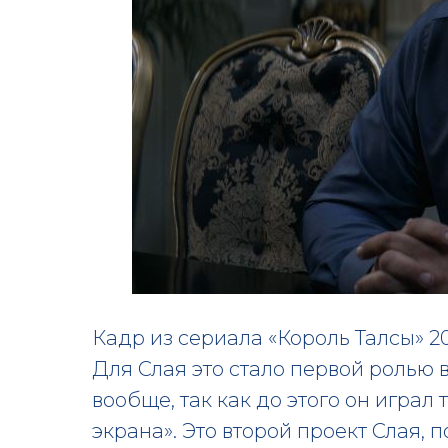
Кадр из сериала «Король Талсы» 2
Для Слая это стало первой ролью 
вообще, так как до этого он играл
экрана». Это второй проект Слая,