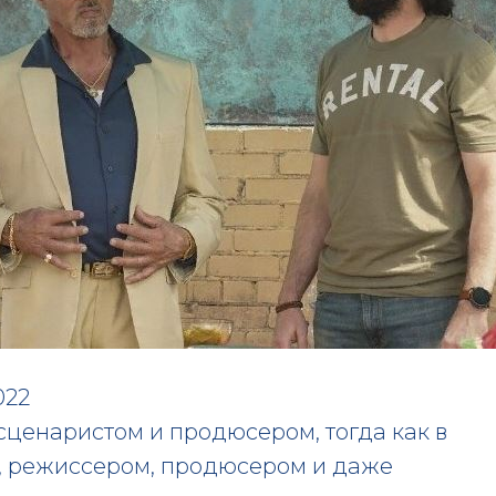
022
 сценаристом и продюсером, тогда как в
, режиссером, продюсером и даже