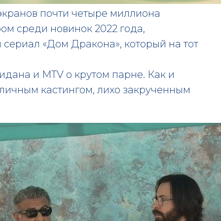
экранов почти четыре миллиона
ром среди новинок 2022 года,
 сериал «Дом Дракона», который на тот
.
идана и МТV о крутом парне. Как и
тличным кастингом, лихо закрученным