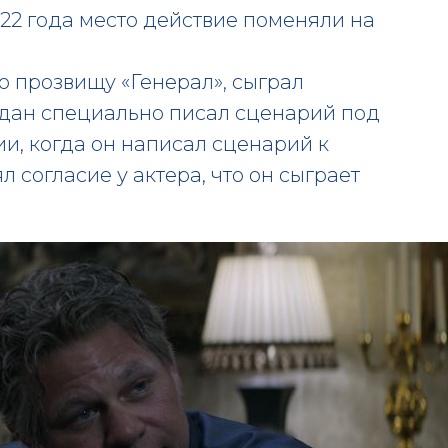
022 года место действие поменяли на
о прозвищу «Генерал», сыграл
идан специально писал сценарий под
и, когда он написал сценарий к
л согласие у актера, что он сыграет