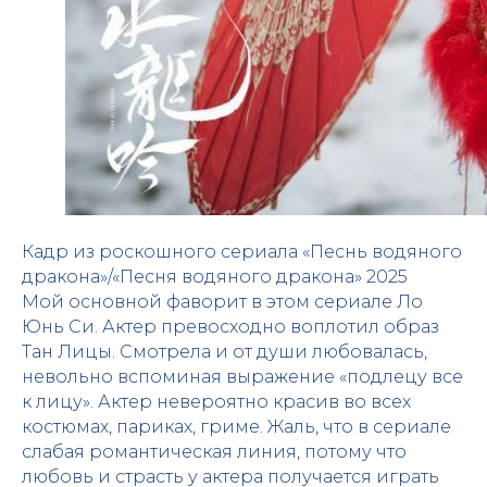
Кадр из роскошного сериала «Песнь водяного
дракона»/«Песня водяного дракона» 2025
Мой основной фаворит в этом сериале Ло
Юнь Си. Актер превосходно воплотил образ
Тан Лицы. Смотрела и от души любовалась,
невольно вспоминая выражение «подлецу все
к лицу». Актер невероятно красив во всех
костюмах, париках, гриме. Жаль, что в сериале
слабая романтическая линия, потому что
любовь и страсть у актера получается играть