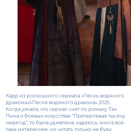
Кадр из роскошного сериала «Песнь водяного
дракона»/«Песня водяного дракона» 2025
Когда узнала, что сериал снят по роману Тэн
Пина о боевых искусствах "Претерпевая тысячу
невзгод", то была удивлена, надеюсь, книга все-
таки интереснее, но читать только не буду.