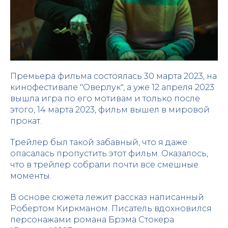
Премьера фильма состоялась 30 марта 2023, на
кинофестивале "Оверлук", а уже 12 апреля 2023
вышла игра по его мотивам и только после
этого, 14 марта 2023, фильм вышел в мировой
прокат.
Трейлер был такой забавный, что я даже
опасалась пропустить этот фильм. Оказалось,
что в трейлер собрали почти все смешные
моменты.
В основе сюжета лежит рассказ написанный
Робертом Киркманом. Писатель вдохновился
персонажами романа Брэма Стокера