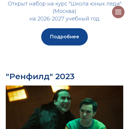
Открыт набор на курс "Школа юных леди"
(Москва)
на 2026-2027 учебный год
Подробнее
"Ренфилд" 2023