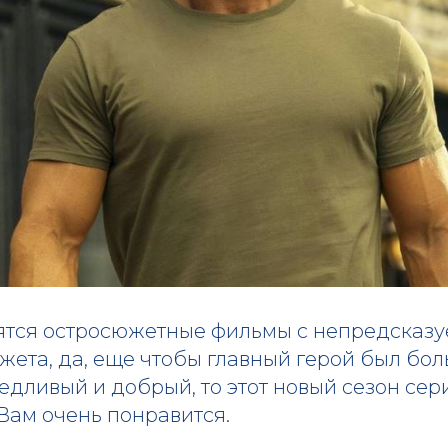
ятся остросюжетные фильмы с непредсказ
ета, да, еще чтобы главный герой был бол
едливый и добрый, то этот новый сезон се
Вам очень понравится.