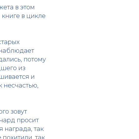
ета в этом
 книге в цикле
старых
 наблюдает
дались, потому
дшего из
шивается и
к несчастью,
го зовут
ичард просит
я награда, так
 похитили, так