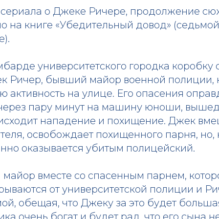
 сериала о Джеке Ричере, продолжение сюж
о на книге «Убедительный довод» (седьмой
).
мбарде университетского городка коробку 
ек Ричер, бывший майор военной полиции,
 активность на улице. Его опасения оправ
 через пару минут на машину юноши, выше
исходит нападение и похищение. Джек вме
теля, освобождает похищенного парня, но, 
янно оказывается убитым полицейский.
 майор вместе со спасенным парнем, которо
крываются от университетской полиции и Р
мой, обещая, что Джеку за это будет больша
ика очень богат и будет рад, что его сына не