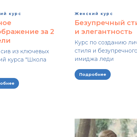
ий курс
Женский курс
ное
Безупречный ст
бражение за 2
и элегантность
ели
Курс по созданию ли
стиля и безупречног
сив из ключевых
имиджа леди
ий курса "Школа
Подробнее
обнее