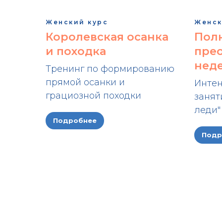
Женский курс
Женск
Королевская осанка
Пол
и походка
прео
нед
Тренинг по формированию
прямой осанки и
Интен
грациозной походки
занят
леди"
Подробнее
Подр