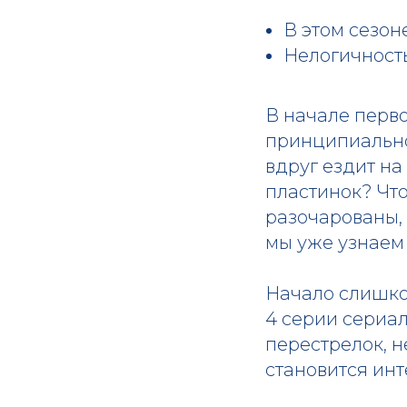
В этом сезон
Нелогичность
В начале перв
принципиально
вдруг ездит н
пластинок? Чт
разочарованы, 
мы уже узнаем 
Начало слишко
4 серии сериал
перестрелок, 
становится инт