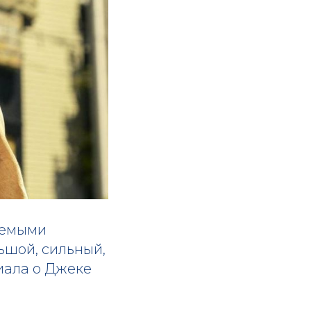
уемыми
ьшой, сильный,
риала о Джеке