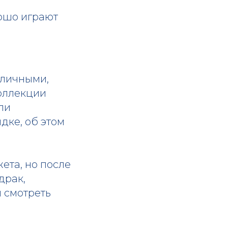
рошо играют
й
аличными,
коллекции
ли
дке, об этом
ета, но после
драк,
 смотреть