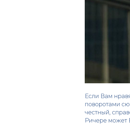
Если Вам нрав
поворотами сюж
честный, справ
Ричере может 