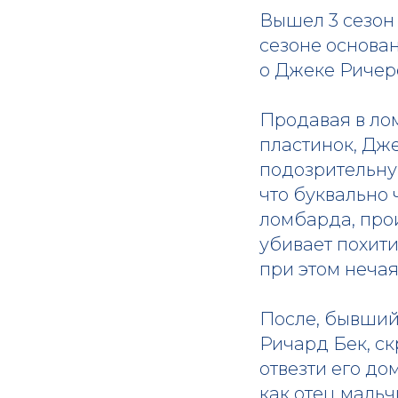
Вышел 3 сезон
сезоне основан
о Джеке Ричере
Продавая в ло
пластинок, Дж
подозрительную
что буквально
ломбарда, про
убивает похити
при этом неча
После, бывший
Ричард Бек, с
отвезти его до
как отец мальч