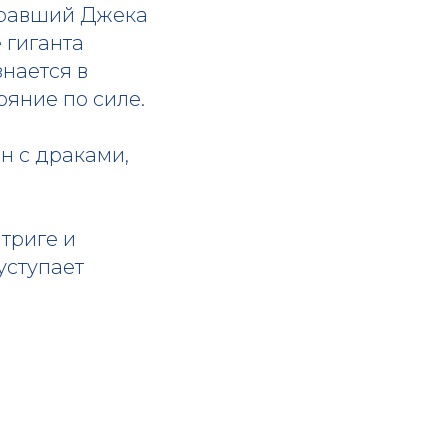
ыгравший Джека
 гиганта
знается в
ояние по силе.
н с драками,
триге и
уступает