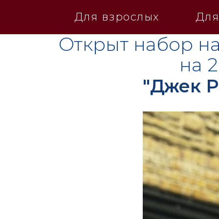
Для взрослых
Для
Открыт набор на
на 
"Джек Р