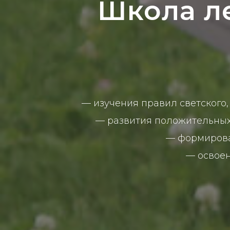
Школа ле
—
изучения правил светского,
—
развития положительных
—
формирова
—
освое