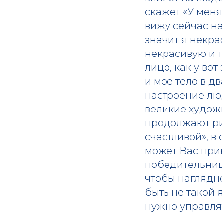
скажет «У меня
вижу сейчас на
значит я некра
некрасивую и т
лицо, как у во
и мое тело в д
настроение люд
великие художн
продолжают ри
счастливой», в
может Вас прив
победительнице
чтобы наглядн
быть не такой 
нужно управля