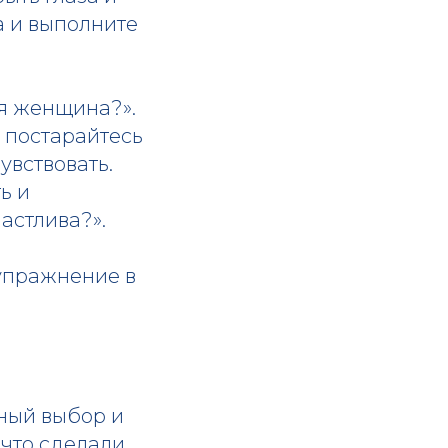
а и выполните
ая женщина?».
, постарайтесь
увствовать.
ь и
астлива?».
 упражнение в
чный выбор и
, что сделали