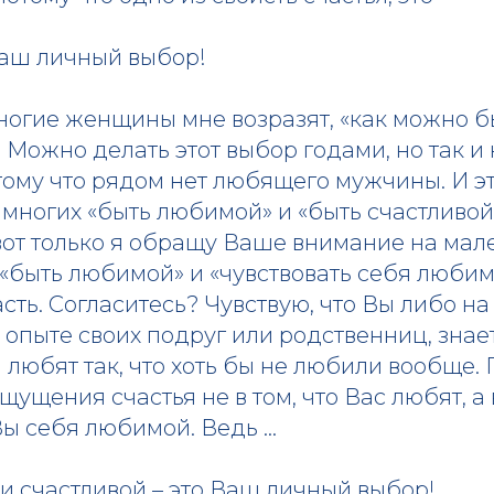
Ваш личный выбор!
ногие женщины мне возразят, «как можно б
Можно делать этот выбор годами, но так и 
тому что рядом нет любящего мужчины. И эт
 многих «быть любимой» и «быть счастливой
от только я обращу Ваше внимание на мале
 «быть любимой» и «чувствовать себя люби
ть. Согласитесь? Чувствую, что Вы либо н
а опыте своих подруг или родственниц, зна
любят так, что хоть бы не любили вообще. 
щущения счастья не в том, что Вас любят, а 
Вы себя любимой. Ведь …
и счастливой – это Ваш личный выбор!