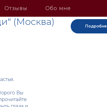
Отзывы
Обо мне
и" (Москва)
Подробне
астья.
торого Вы
 прочитайте
ыть глаза и