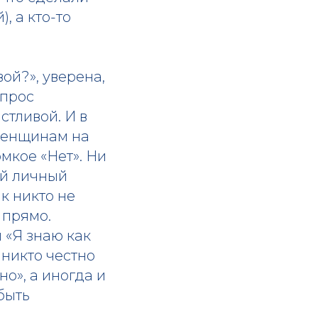
, а кто-то
ой?», уверена,
опрос
стливой. И в
 женщинам на
мкое «Нет». Ни
ой личный
к никто не
 прямо.
и «Я знаю как
, никто честно
но», а иногда и
 быть