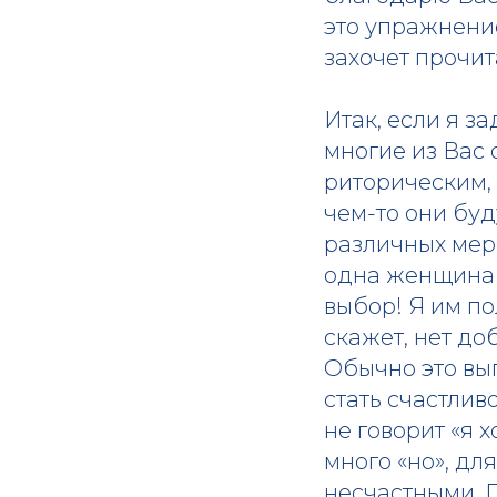
это упражнение
захочет прочит
Итак, если я з
многие из Вас 
риторическим, 
чем-то они буд
различных меро
одна женщина н
выбор! Я им по
скажет, нет до
Обычно это выг
стать счастливо
не говорит «я х
много «но», дл
несчастными. П