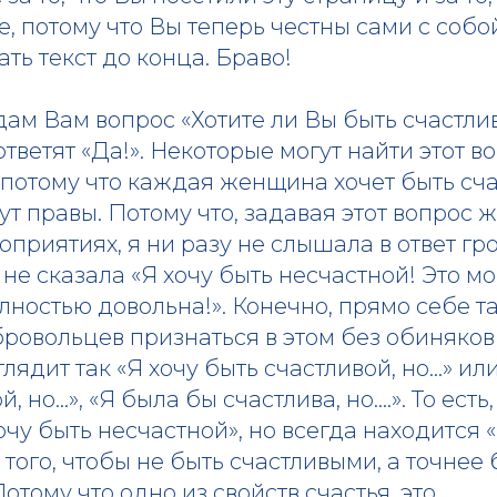
, потому что Вы теперь честны сами с собой)
ать текст до конца. Браво!
адам Вам вопрос «Хотите ли Вы быть счастлив
ответят «Да!». Некоторые могут найти этот в
потому что каждая женщина хочет быть сча
ут правы. Потому что, задавая этот вопрос
приятиях, я ни разу не слышала в ответ гро
е сказала «Я хочу быть несчастной! Это м
лностью довольна!». Конечно, прямо себе та
бровольцев признаться в этом без обиняков
лядит так «Я хочу быть счастливой, но…» ил
й, но…», «Я была бы счастлива, но….». То есть
очу быть несчастной», но всегда находится «
я того, чтобы не быть счастливыми, а точнее
отому что одно из свойств счастья, это