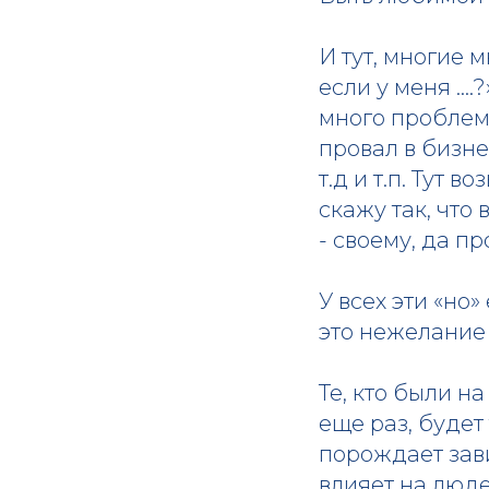
И тут, многие 
если у меня ….?
много проблем
провал в бизне
т.д и т.п. Тут 
скажу так, что
- своему, да п
У всех эти «но
это нежелание 
Те, кто были н
еще раз, будет
порождает зави
влияет на люде