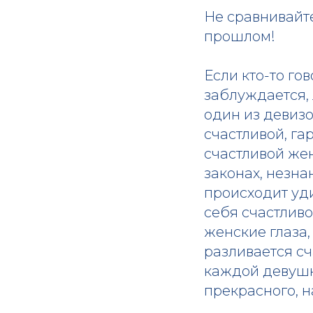
Не сравнивайте
прошлом!
Если кто-то го
заблуждается, 
один из девиз
счастливой, га
счастливой жен
законах, незна
происходит уд
себя счастливо
женские глаза,
разливается сча
каждой девушки
прекрасного, н