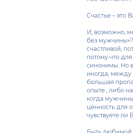
Счастье – это 
И, возможно, м
без мужчины»? 
счастливой, по
потому что для
синонимы. Но в
иногда, между
большая пропас
опыте , либо н
когда мужчины 
ценность для о
чувствуете ли 
Быть любимой 