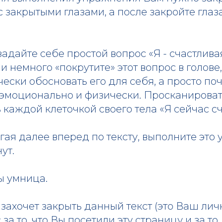
с закрытыми глазами, а после закройте глаз
адайте себе простой вопрос «Я - счастлив
 и немного «покрутите» этот вопрос в голове
чески обосновать его для себя, а просто поч
 эмоционально и физически. Просканироват
 каждой клеточкой своего тела «Я сейчас сч
егая далее вперед по тексту, выполните это
ут.
 умница.
то захочет закрыть данный текст (это Ваш ли
за то, что Вы посетили эту страницу и за то