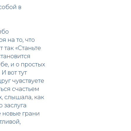
собой в
ибо
я на то, что
т так «Станьте
становится
бе, и о простых
И вот тут
руг чувствуете
ться счастьем
, слышала, как
о заслуга
е новые грани
тливой,