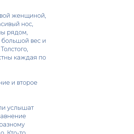
ливой женщиной,
асивый нос,
ны рядом,
, большой вес и
 Толстого,
астны каждая по
ение и второе
сли услышат
сравнение
-разному
. Кто-то