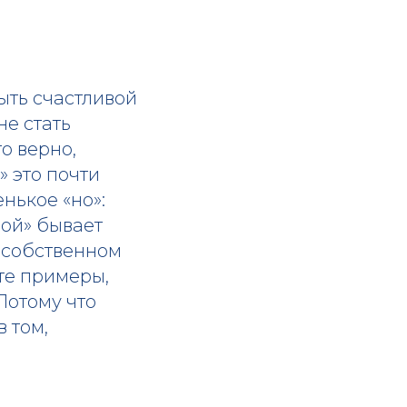
ыть счастливой
не стать
о верно,
» это почти
нькое «но»:
мой» бывает
а собственном
ете примеры,
Потому что
в том,