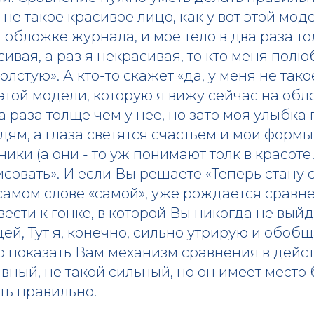
 не такое красивое лицо, как у вот этой мод
 обложке журнала, и мое тело в два раза то
сивая, а раз я некрасивая, то кто меня полю
олстую». А кто-то скажет «да, у меня не так
т этой модели, которую я вижу сейчас на об
ва раза толще чем у нее, но зато моя улыбк
ям, а глаза светятся счастьем и мои форм
ики (а они - то уж понимают толк в красоте!
совать». И если Вы решаете «Теперь стану 
 самом слове «самой», уже рождается сравн
ести к гонке, в которой Вы никогда не вый
й, Тут я, конечно, сильно утрирую и обобщ
о показать Вам механизм сравнения в дейс
явный, не такой сильный, но он имеет место 
ть правильно.