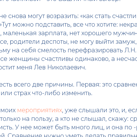
мне снова могут возразить: «как стать счаст
»Тут можно подставить, все что хотите: некр
, маленькая зарплата, нет хорошего мужчи
се, родители деспоты, не могу выйти замуж
возьму на себя смелость перефразировать Л.Н.
 все женщины счастливы одинаково, а несч
ростит меня Лев Николаевич.
» есть всего две причины. Первая: это сравн
или страх что-либо изменить.
а моих
мероприятиях
, уже слышали это, и, е
 только на пользу, а кто не слышал, скажу: 
сть. У нее может быть много лиц, и она по 
й. Сравнение нужно уметь делать правильно