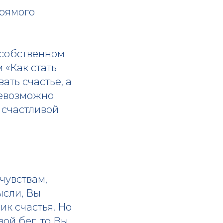
прямого
а собственном
 «Как стать
ать счастье, а
невозможно
 счастливой
чувствам,
ысли, Вы
к счастья. Но
ой бег, то Вы