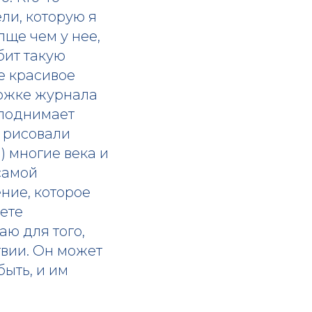
ели, которую я
лще чем у нее,
бит такую
ое красивое
ложке журнала
а поднимает
ы рисовали
) многие века и
самой
ение, которое
дете
аю для того,
твии. Он может
быть, и им