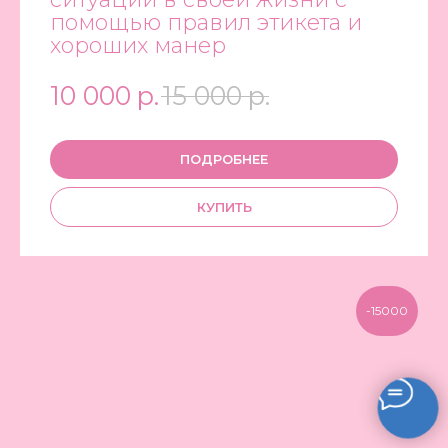
помощью правил этикета и
хороших манер
10 000
р.
15 000
р.
ПОДРОБНЕЕ
КУПИТЬ
-15000